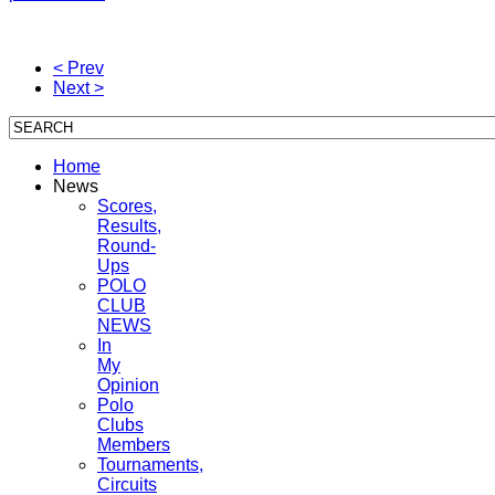
< Prev
Next >
Home
News
Scores,
Results,
Round-
Ups
POLO
CLUB
NEWS
In
My
Opinion
Polo
Clubs
Members
Tournaments,
Circuits