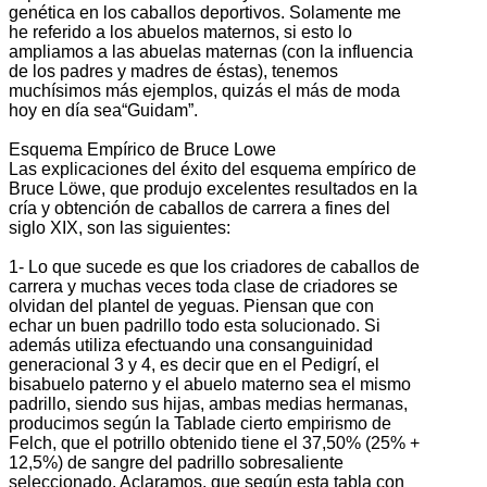
genética en los caballos deportivos. Solamente me
he referido a los abuelos maternos, si esto lo
ampliamos a las abuelas maternas (con la influencia
de los padres y madres de éstas), tenemos
muchísimos más ejemplos, quizás el más de moda
hoy en día sea“Guidam”.
Esquema Empírico de Bruce Lowe
Las explicaciones del éxito del esquema empírico de
Bruce Löwe, que produjo excelentes resultados en la
cría y obtención de caballos de carrera a fines del
siglo XIX, son las siguientes:
1- Lo que sucede es que los criadores de caballos de
carrera y muchas veces toda clase de criadores se
olvidan del plantel de yeguas. Piensan que con
echar un buen padrillo todo esta solucionado. Si
además utiliza efectuando una consanguinidad
generacional 3 y 4, es decir que en el Pedigrí, el
bisabuelo paterno y el abuelo materno sea el mismo
padrillo, siendo sus hijas, ambas medias hermanas,
producimos según la Tablade cierto empirismo de
Felch, que el potrillo obtenido tiene el 37,50% (25% +
12,5%) de sangre del padrillo sobresaliente
seleccionado. Aclaramos, que según esta tabla con