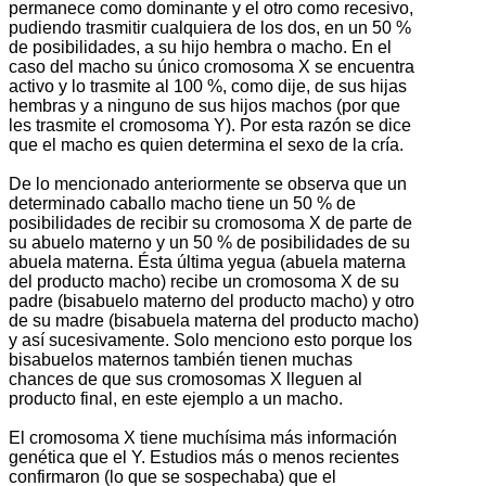
permanece como dominante y el otro como recesivo,
pudiendo trasmitir cualquiera de los dos, en un 50 %
de posibilidades, a su hijo hembra o macho. En el
caso del macho su único cromosoma X se encuentra
activo y lo trasmite al 100 %, como dije, de sus hijas
hembras y a ninguno de sus hijos machos (por que
les trasmite el cromosoma Y). Por esta razón se dice
que el macho es quien determina el sexo de la cría.
De lo mencionado anteriormente se observa que un
determinado caballo macho tiene un 50 % de
posibilidades de recibir su cromosoma X de parte de
su abuelo materno y un 50 % de posibilidades de su
abuela materna. Ésta última yegua (abuela materna
del producto macho) recibe un cromosoma X de su
padre (bisabuelo materno del producto macho) y otro
de su madre (bisabuela materna del producto macho)
y así sucesivamente. Solo menciono esto porque los
bisabuelos maternos también tienen muchas
chances de que sus cromosomas X lleguen al
producto final, en este ejemplo a un macho.
El cromosoma X tiene muchísima más información
genética que el Y. Estudios más o menos recientes
confirmaron (lo que se sospechaba) que el