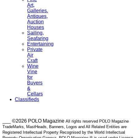
Art,
Galleries.
Antiques,
Auction
Houses
Sailing,
Seafaring
Entertaining
Private
Air
Craft
Wine
Vine
for
Buyers
&
Cellars
Classifieds
___ ©2026 POLO Magazine
All rights reserved POLO Magazine
TradeMarks, MastHeads, Banners, Logos and All Related Entities are
Registered Intellectual Property Recognised by the World Intellectual
Property Organisation Geneva. POLO Magazine ® is used under License