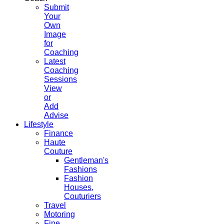
Submit
Your
Own
Image
for
Coaching
Latest
Coaching
Sessions
View
or
Add
Advise
Lifestyle
Finance
Haute
Couture
Gentleman's
Fashions
Fashion
Houses,
Couturiers
Travel
Motoring
Fine