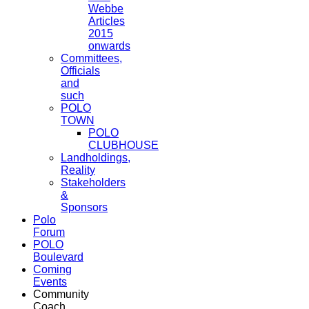
Webbe
Articles
2015
onwards
Committees,
Officials
and
such
POLO
TOWN
POLO
CLUBHOUSE
Landholdings,
Reality
Stakeholders
&
Sponsors
Polo
Forum
POLO
Boulevard
Coming
Events
Community
Coach